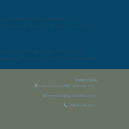
sa y Matías Zúñiga Ubicación: Lo
dad: Hormigón, Acero y Madera . Año: 2023
pe Ossa y Matías Zúñiga Programa: 3
uperficie Proyecto: 544,27 mt² Materialidad:
DIRECCIÓN
Luis Carrera # 1881, Vitacura, SCL.
contacto@ozarquitectura.cl
+569 8 768 1242