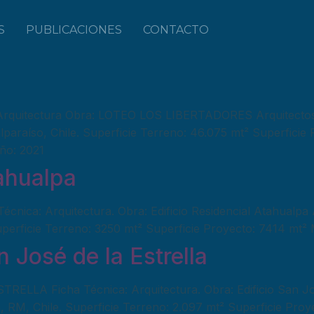
S
PUBLICACIONES
CONTACTO
s
quitectura Obra: LOTEO LOS LIBERTADORES Arquitectos: 
lparaíso, Chile. Superficie Terreno: 46.075 mt² Superficie
Año: 2021
tahualpa
a: Arquitectura. Obra: Edificio Residencial Atahualpa Ar
Superficie Terreno: 3250 mt² Superficie Proyecto: 7414 mt² 
n José de la Estrella
A Ficha Técnica: Arquitectura. Obra: Edificio San José 
, RM, Chile. Superficie Terreno: 2.097 mt² Superficie Proye