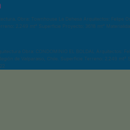
a
ectura. Obra: Townhouse La Dehesa Arquitectos: Felipe Os
erreno: 2.249 mt² Superficie Proyecto: 3618 mt² Materiali
itectura Obra: CONDOMINIO EL BOLDAL Arquitectos: Feli
egión de Valparaiso, Chile. Superficie Terreno: 2.249 mt² S
022