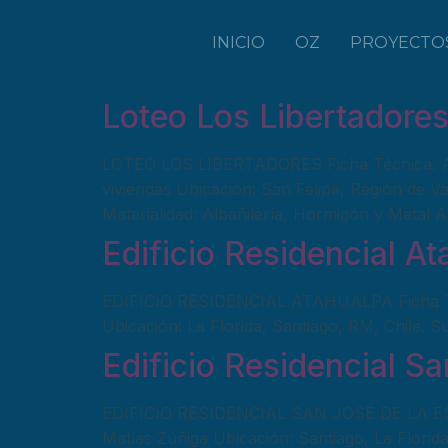
INICIO
OZ
PROYECTO
Loteo Los Libertadore
LOTEO LOS LIBERTADORES Ficha Técnica: Ar
viviendas Ubicación: San Felipe, Región de Va
Materialidad: Albañilería, Hormigón y Metal 
Edificio Residencial A
EDIFICIO RESIDENCIAL ATAHUALPA Ficha Técnic
Ubicación: La Florida, Santiago, RM, Chile. 
Edificio Residencial Sa
EDIFICIO RESIDENCIAL SAN JOSÉ DE LA ESTRELL
Matías Zúñiga Ubicación: Santiago, La Florida