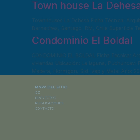
Town house La Dehes
Townhouses La Dehesa Ficha Técnica: Arquit
Barnechea, Santiago, RM, Chile Superficie T
Condominio El Boldal
CONDOMINIO EL BOLDAL Ficha Técnica: Arqu
viviendas Ubicación: La laguna, Puchuncaví R
Madera, Hormigón, Sist. Vap y Metal Año: 2
MAPA DEL SITIO
OZ
PROYECTOS
PUBLICACIONES
CONTACTO