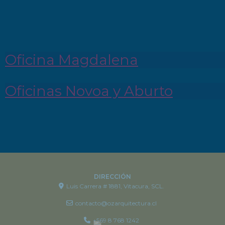
Oficina Magdalena
Oficinas Novoa y Aburto
DIRECCIÓN
Luis Carrera # 1881, Vitacura, SCL.
contacto@ozarquitectura.cl
+569 8 768 1242